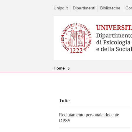
Unipd.it
Dipartimenti
Biblioteche
Con
Home
Vai
al
contenuto
Tutte
Reclutamento personale docente
DPSS