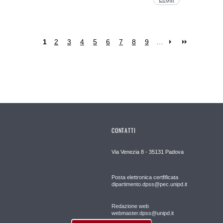
1
2
3
4
5
6
7
8
9
…
CONTATTI
Via Venezia 8 - 35131 Padova
Posta elettronica certfificata
dipartimento.dpss@pec.unipd.it
Redazione web
webmaster.dpss@unipd.it