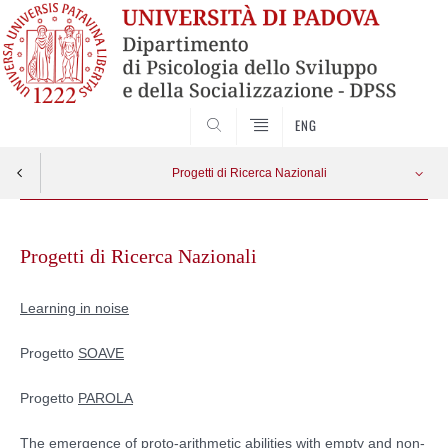
SEARCH
ENG
Progetti di Ricerca Nazionali
Skip
Learning in Noise
Apri menu
to
Progetti di Ricerca Nazionali
content
Progetto PAROLA
Learning in noise
Progetto SOAVE
Progetto
SOAVE
The emergence of proto-arithmetic abilities with empty and non-empty sets
Progetto
PAROLA
The emergence of proto-arithmetic abilities with empty and non-