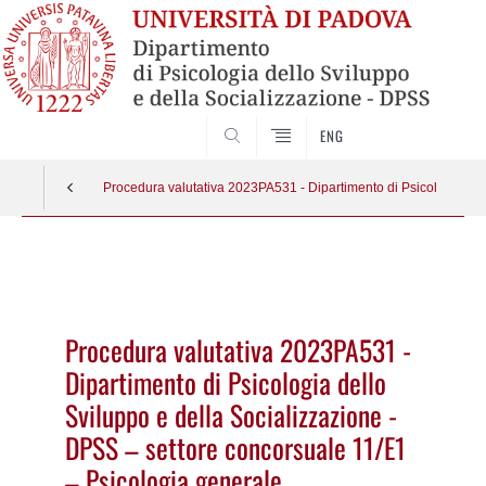
SEARCH
ENG
Procedura valutativa 2023PA531 - Dipartimento di Psicologia dell
Vai
al
contenuto
Procedura valutativa 2023PA531 -
Dipartimento di Psicologia dello
Sviluppo e della Socializzazione -
DPSS – settore concorsuale 11/E1
– Psicologia generale,