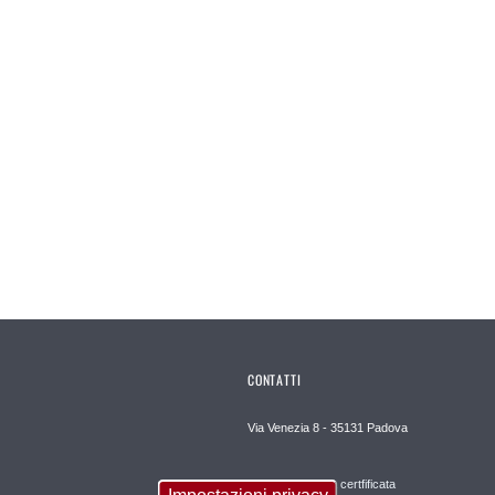
CONTATTI
Via Venezia 8 - 35131 Padova
Posta elettronica certfificata