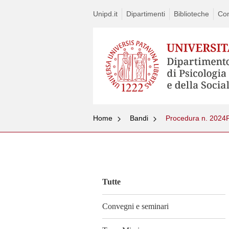
Unipd.it
Dipartimenti
Biblioteche
Con
Home
Bandi
Vai
al
contenuto
Tutte
Convegni e seminari