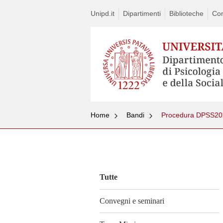
Unipd.it
Dipartimenti
Biblioteche
Con
Home
Bandi
Procedura DPSS2020-2
Vai
al
contenuto
Tutte
Convegni e seminari