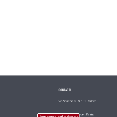
CONTATTI
Via Venezia 8 - 35131 Padova
Posta elettronica certfificata