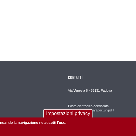
CONTATTI
Via Venezia 8 - 35131 Padova
Posta elettronica certfificata
dipartimento.dpss@pec.unipd.it
Impostazioni privacy
tinuando la navigazione ne accetti l'uso.
Redazione web
webmaster.dpss@unipd.it