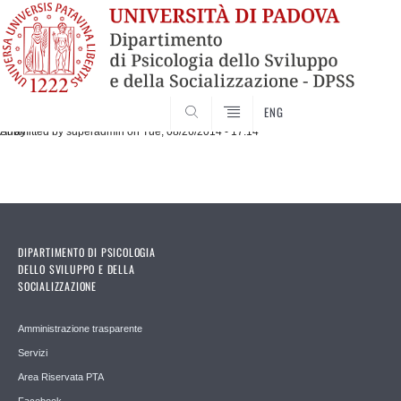
SEARCH
ENG
Submitted by
Array
superadmin
on Tue, 08/26/2014 - 17:14
DIPARTIMENTO DI PSICOLOGIA
DELLO SVILUPPO E DELLA
SOCIALIZZAZIONE
Amministrazione trasparente
Servizi
Area Riservata PTA
Facebook