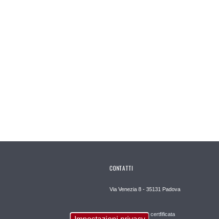
CONTATTI
Via Venezia 8 - 35131 Padova
Posta elettronica certfificata